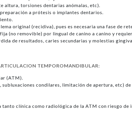
e altura, torsiones dentarias anómalas, etc).
 preparación a prótesis o implantes dentarios.
iento.
ema original (recidiva), pues es necesaria una fase de rete
fija (no removible) por lingual de canino a canino y requie
ida de resultados, caries secundarias y molestias gingiv
A ARTICULACION TEMPOROMANDIBULAR:
lar (ATM).
s, subluxaciones condilares, limitación de apertura, etc) 
a tanto clínica como radiológica de la ATM con riesgo de