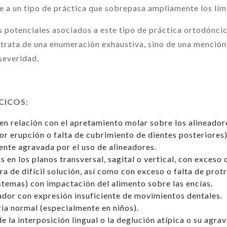
e a un tipo de práctica que sobrepasa ampliamente los lím
otenciales asociados a este tipo de práctica ortodóncica
 trata de una enumeración exhaustiva, sino de una menció
severidad.
CICOS:
en relación con el apretamiento molar sobre los alineadores
or erupción o falta de cubrimiento de dientes posteriores)
nte agravada por el uso de alineadores.
 en los planos transversal, sagital o vertical, con exceso 
a de difícil solución, así como con exceso o falta de protr
astemas) con impactación del alimento sobre las encías.
ador con expresión insuficiente de movimientos dentales.
ria normal (especialmente en niños).
e la interposición lingual o la deglución atípica o su agr