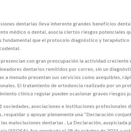
siones dentarias lleva inherente grandes beneficios dental
nto médico o dental, asocia ciertos riesgos potenciales q
es fundamental que el protocolo diagnóstico y terapéutic
icodental.
a presencian con gran preocupación la actividad crecient
neadores dentarios remitidos por correo, sin un diagnósti
sas a menudo presentan sus servicios como asequibles, ráp
onales. El tratamiento de ortodoncia realizado por un prof
imiento clínico regular pueden ocasionar graves riesgos pa
31 sociedades, asociaciones e instituciones profesionales 
es, respaldar y apoyar plenamente una “Declaración conjun
las maloclusiones dentarias . La Declaración, auspiciada 
cia (EFOSA), fue aprobada el 28 de octubre de 2021 y est