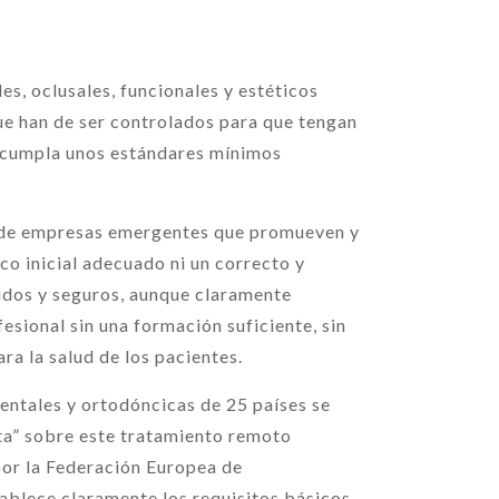
es, oclusales, funcionales y estéticos
ue han de ser controlados para que tengan
o cumpla unos estándares mínimos
e de empresas emergentes que promueven y
co inicial adecuado ni un correcto y
idos y seguros, aunque claramente
esional sin una formación suficiente, sin
ra la salud de los pacientes.
dentales y ortodóncicas de 25 países se
ta” sobre este tratamiento remoto
por la Federación Europea de
ablece claramente los requisitos básicos