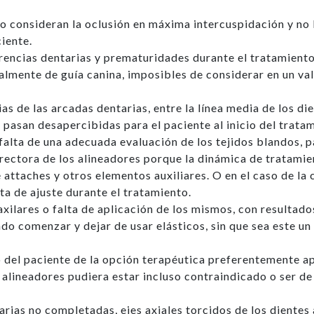
o consideran la oclusión en máxima intercuspidación y no l
iente.
erencias dentarias y prematuridades durante el tratamiento
lmente de guía canina, imposibles de considerar en un valor
s de las arcadas dentarias, entre la línea media de los dien
pasan desapercibidas para el paciente al inicio del trata
falta de una adecuada evaluación de los tejidos blandos, p
rectora de los alineadores porque la dinámica de tratamie
 attaches y otros elementos auxiliares. O en el caso de la
ta de ajuste durante el tratamiento.
xilares o falta de aplicación de los mismos, con resultado
ndo comenzar y dejar de usar elásticos, sin que sea este u
del paciente de la opción terapéutica preferentemente apl
e alineadores pudiera estar incluso contraindicado o ser d
arias no completadas, ejes axiales torcidos de los dientes 