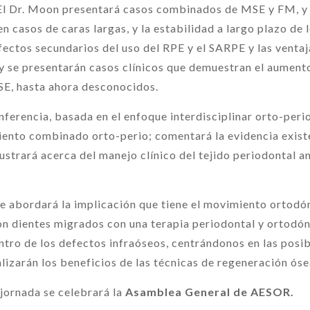
El Dr. Moon presentará casos combinados de MSE y FM, y s
 casos de caras largas, y la estabilidad a largo plazo de 
 efectos secundarios del uso del RPE y el SARPE y las venta
 se presentarán casos clínicos que demuestran el aumento d
SE, hasta ahora desconocidos.
conferencia, basada en el enfoque interdisciplinar orto-per
miento combinado orto-perio; comentará la evidencia exist
lustrará acerca del manejo clínico del tejido periodontal 
se abordará la implicación que tiene el movimiento ortodó
on dientes migrados con una terapia periodontal y ortodó
tro de los defectos infraóseos, centrándonos en las posib
izarán los beneficios de las técnicas de regeneración óse
jornada se celebrará la
Asamblea General de AESOR.