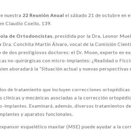
de nuestra
22 Reunión Anual
el sábado 21 de octubre
en e
 en Claudio Coello, 139.
ola de Ortodoncistas
, presidida por la Dra. Leonor Mu
a Dra. Conchita Martín Álvaro, vocal de la Comisión Cientí
de dos prestigiosos doctores: el Dr. Moon, experto en ex
as no-quirúrgicas con micro-implantes: ¿Realidad o Ficció
quien aboradará la “Situación actual y nuevas perspectivas
los de tratamiento que incluyen correcciones ortopédicas
s clínicas y mecánicas asociadas a la corrección ortopédica 
o-implantes. Examinará, además, diversos tratamientos de 
mplantes y aparatos funcionales.
xpansor esquelético maxilar (MSE) puede ayudar a la corre