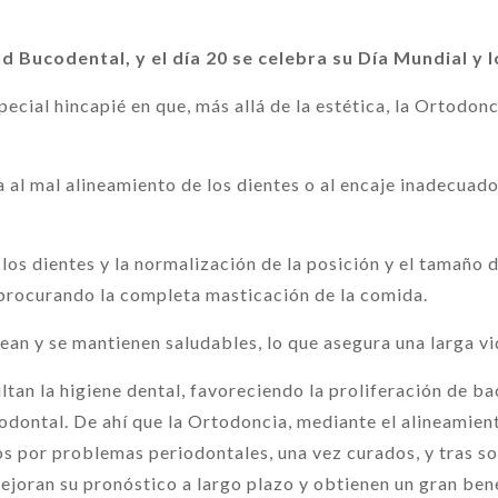
d Bucodental, y el día 20 se celebra su Día Mundial y 
ial hincapié en que, más allá de la estética, la Ortodon
al mal alineamiento de los dientes o al encaje inadecuado 
los dientes y la normalización de la posición y el tamaño 
y procurando la completa masticación de la comida.
pean y se mantienen saludables, lo que asegura una larga v
tan la higiene dental, favoreciendo la proliferación de ba
odontal. De ahí que la Ortodoncia, mediante el alineamient
dos por problemas periodontales, una vez curados, y tras 
joran su pronóstico a largo plazo y obtienen un gran bene