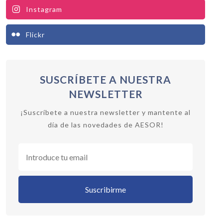
Instagram
Flickr
SUSCRÍBETE A NUESTRA
BECA NEI - NEBEOP-
NEWSLETTER
NETWORK EXCELLENCE
¡Suscríbete a nuestra newsletter y mantente al
INTERNSHIP
día de las novedades de AESOR!
La Junta de Gobierno de
AESOR, durante las reuniones
celebradas en octubre 2024,
enero y marzo de 20...
Leer más
Suscribirme
9 Marzo 2026