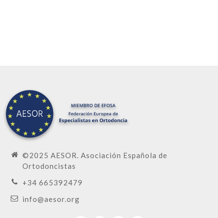
PREMIO ORTHO-TIPO
AESOR 2026
©2025 AESOR. Asociación Española de
En el contexto de la sexta
Ortodoncistas
Reunión de la Asociación de
+34 665392479
Especialistas en Ortodoncia
AES...
Leer más
info@aesor.org
9 Marzo 2026